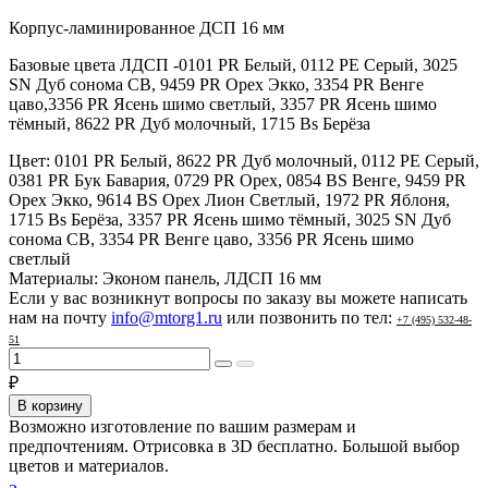
Корпус-ламинированное ДСП 16 мм
Базовые цвета ЛДСП -0101 PR Белый, 0112 PE Серый, 3025
SN Дуб сонома СВ, 9459 PR Орех Экко, 3354 PR Венге
цаво,3356 PR Ясень шимо светлый, 3357 PR Ясень шимо
тёмный, 8622 PR Дуб молочный, 1715 Bs Берёза
Цвет:
0101 PR Белый, 8622 PR Дуб молочный, 0112 PE Серый,
0381 PR Бук Бавария, 0729 PR Орех, 0854 BS Венге, 9459 PR
Орех Экко, 9614 BS Орех Лион Светлый, 1972 PR Яблоня,
1715 Bs Берёза, 3357 PR Ясень шимо тёмный, 3025 SN Дуб
сонома СВ, 3354 PR Венге цаво, 3356 PR Ясень шимо
светлый
Материалы:
Эконом панель, ЛДСП 16 мм
Если у вас возникнут вопросы по заказу вы можете написать
нам на почту
info@mtorg1.ru
или позвонить по тел:
+7 (495) 532-48-
51
₽
В корзину
Возможно изготовление по вашим размерам и
предпочтениям. Отрисовка в 3D бесплатно. Большой выбор
цветов и материалов.