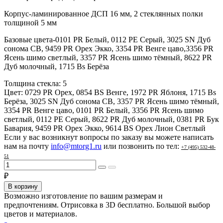
Корпус-ламинированное ДСП 16 мм, 2 стеклянных полки
толщиной 5 мм
Базовые цвета-0101 PR Белый, 0112 PE Серый, 3025 SN Дуб
сонома СВ, 9459 PR Орех Экко, 3354 PR Венге цаво,3356 PR
Ясень шимо светлый, 3357 PR Ясень шимо тёмный, 8622 PR
Дуб молочный, 1715 Bs Берёза
Толщина стекла:
5
Цвет:
0729 PR Орех, 0854 BS Венге, 1972 PR Яблоня, 1715 Bs
Берёза, 3025 SN Дуб сонома СВ, 3357 PR Ясень шимо тёмный,
3354 PR Венге цаво, 0101 PR Белый, 3356 PR Ясень шимо
светлый, 0112 PE Серый, 8622 PR Дуб молочный, 0381 PR Бук
Бавария, 9459 PR Орех Экко, 9614 BS Орех Лион Светлый
Если у вас возникнут вопросы по заказу вы можете написать
нам на почту
info@mtorg1.ru
или позвонить по тел:
+7 (495) 532-48-
51
₽
В корзину
Возможно изготовление по вашим размерам и
предпочтениям. Отрисовка в 3D бесплатно. Большой выбор
цветов и материалов.