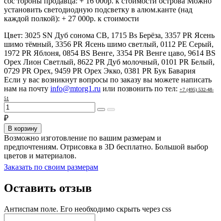
сос тороны продавца: + 16 000р. к стоимости острова Можно
установить светодиодную подсветку в алюм.канте (над
каждой полкой): + 27 000р. к стоимости
Цвет:
3025 SN Дуб сонома СВ, 1715 Bs Берёза, 3357 PR Ясень
шимо тёмный, 3356 PR Ясень шимо светлый, 0112 PE Серый,
1972 PR Яблоня, 0854 BS Венге, 3354 PR Венге цаво, 9614 BS
Орех Лион Светлый, 8622 PR Дуб молочный, 0101 PR Белый,
0729 PR Орех, 9459 PR Орех Экко, 0381 PR Бук Бавария
Если у вас возникнут вопросы по заказу вы можете написать
нам на почту
info@mtorg1.ru
или позвонить по тел:
+7 (495) 532-48-
51
₽
В корзину
Возможно изготовление по вашим размерам и
предпочтениям. Отрисовка в 3D бесплатно. Большой выбор
цветов и материалов.
Заказать по своим размерам
Оставить отзыв
Антиспам поле. Его необходимо скрыть через css